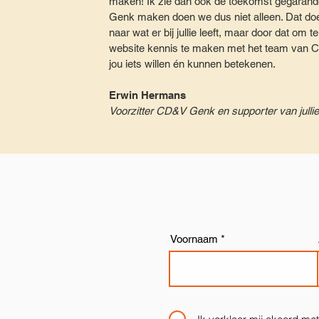
maken! Ik zie dan ook de toekomst gegarandee
Genk maken doen we dus niet alleen. Dat doen 
naar wat er bij jullie leeft, maar door dat om t
website kennis te maken met het team van 
jou iets willen én kunnen betekenen.
Erwin Her
mans
Voorzitter CD&V Genk en supporter van jullie
Voornaam