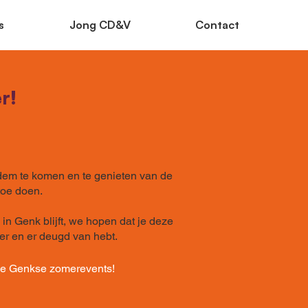
s
Jong CD&V
Contact
r!
dem te komen en te genieten van de
toe doen.
is in Genk blijft, we hopen dat je deze
er en er deugd van hebt.
ele Genkse zomerevents!