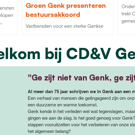
Groen Genk presenteren
Onder
iensten
bestuursakkoord
trekt
gemee
Vastberaden voor een sterke Genkse
riode
toekomst Vastberaden voor een sterke
Genkse toekomst: naar die titel luistert het
lkom bij CD&V G
nieuwe Genkse...
 In de
 de
l. Dat
terke
"Ge zijt niet van Genk, ge zi
ocument
Al meer dan 75 jaar schrijven we in Genk aan een m
ker a
Een verhaal van mensen die geëngageerd zijn om onze
een duurzame en warme toekomst.
Genk kende in het verleden wel wat tegenslagen, maar
gingen we aan de slag. Is het goed genoeg voor Gen
stappen vooruitzetten voor het verbeteren van onze sta
het algemeen belang?