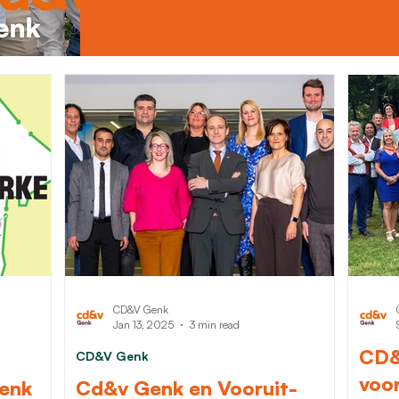
CD&V Genk
Jan 13, 2025
3 min read
CD&
CD&V Genk
voo
Genk
Cd&v Genk en Vooruit-