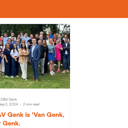
CD&V Genk
Sep 2, 2024
2 min read
V Genk is 'Van Genk,
r Genk.