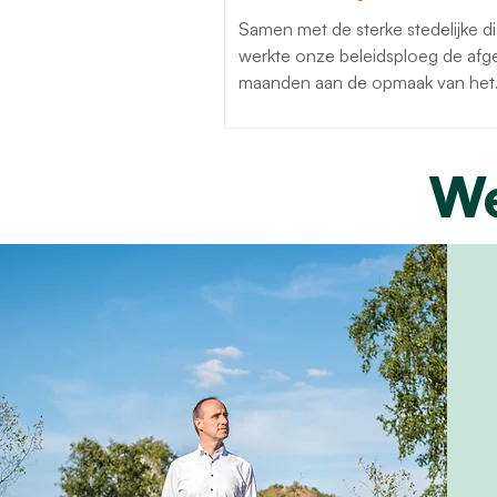
Samen met de sterke stedelijke d
werkte onze beleidsploeg de afgelopen
maanden aan de opmaak van het
meerjarenbeleidsplan voor de pe
2026-2031. Dat was geen gemakkelijke
oefening, maar het ambitieuze
We
eindresultaat mag gezien worden.
nieuwe beleidsperiode stellen we
Genkenaar meer dan ooit centraa
doen we vastberaden voor een s
Genkse toekomst! Je kan het d
hier terugvinden! Heb je vragen over het
meerjarenbeleidsplan? Stel ze ze