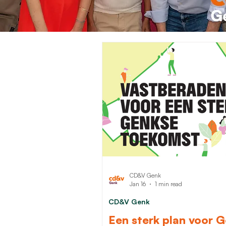
CD&V Genk
Jan 16
1 min read
CD&V Genk
Een sterk plan voor 