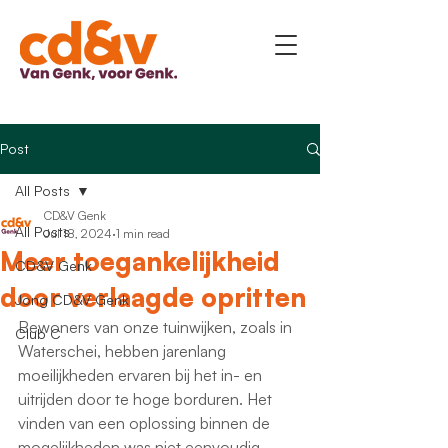
Post
All Posts
CD&V Genk
All Posts
Jul 18, 2024
1 min read
Meer toegankelijkheid
CD&V Genk
door verlaagde opritten
Jong CD&V Genk
Bewoners van onze tuinwijken, zoals in 
Club C
Waterschei, hebben jarenlang 
moeilijkheden ervaren bij het in- en 
uitrijden door te hoge borduren. Het 
vinden van een oplossing binnen de 
mogelijkheden was niet eenvoudig. 