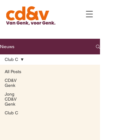
Nieuws
Club C
All Posts
CD&V
Genk
Jong
CD&V
Genk
Club C