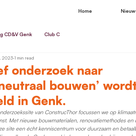
Home
Nieuw
g CD&V Genk
Club C
, 2023
1 min read
ef onderzoek naar
neutraal bouwen’ word
ld in Genk.
nderzoekssite van ConstrucThor focussen we op klimaatn
st. Met nieuwe bouwmaterialen, renovatiemethodes en d
ze site een écht kenniscentrum voor duurzaam en betaal