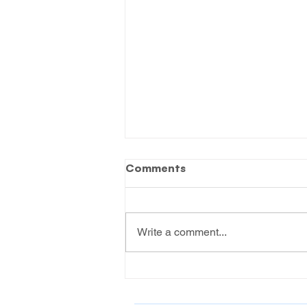
Comments
Write a comment...
Een sterk plan voor Genk