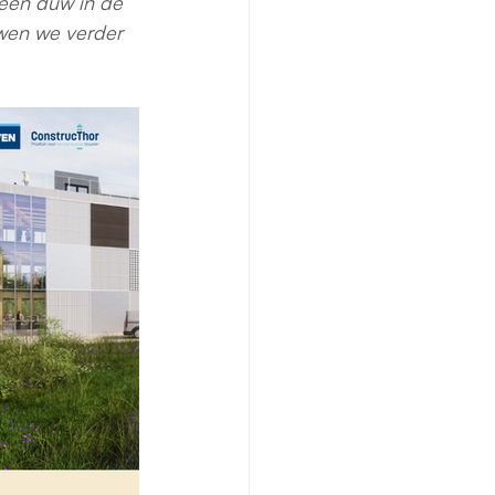
een duw in de 
uwen we verder 