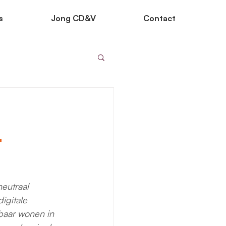
s
Jong CD&V
Contact
t
eutraal 
igitale 
baar wonen in 