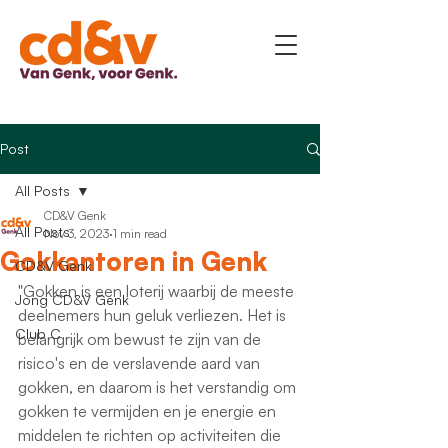
Post
All Posts
CD&V Genk
All Posts
Nov 3, 2023
1 min read
Gokkantoren in Genk
CD&V Genk
"Gokken is een loterij waarbij de meeste 
Jong CD&V Genk
deelnemers hun geluk verliezen. Het is 
Club C
belangrijk om bewust te zijn van de 
risico's en de verslavende aard van 
gokken, en daarom is het verstandig om 
gokken te vermijden en je energie en 
middelen te richten op activiteiten die 